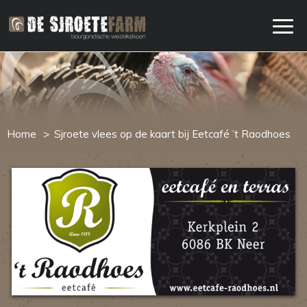
Home
Sjroete vlees op de kaart bij Eetcafé ’t Raodhoes